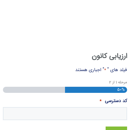
ارزیابی کانون
فیلد های "
" اجباری هستند
*
مرحله
1
از
2
50%
کد دسترسی
*