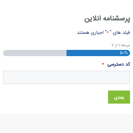
پرسشنامه آنلاین
فیلد های "
" اجباری هستند
*
مرحله
1
از
2
50%
کد دسترسی
*