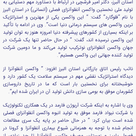
استان البرز، دکتر امیر فرشچی در ارتباط با دستاورد مهم دستیابی به
تولید ملی نخستین واکسن آنفلوآنزای فصلی (انسانی) در استان البرز
با نام “فلوگارد” گفت: ” این واکسن یکی از مهترین و استراتژیک
ترین واکسن های سیستم درمانی دنیا است”. وی در ادامه با تأکید
بر اینکه بسیاری از کشورهای پیشرفته دنیا امروزه هنوز به توان تولید
این واکسن نرسیده اند، گفت: ” در حال حاضر تنها یک شرکت در
جهان واکسن آنفلوانزای نوترکیب تولید می‌کند و ما دومین شرکت
تولید کننده جهانی این واکسن هستیم”.
نائب رئیس اتاق بازرگانی استان البرز افزود: ” واکسن آنفلوآنزا از
دیدگاه استراتژیک نقشی مهم در سیستم سلامت یک کشور دارد و
خوشبختانه برای نخستین بار است که ما در تاریخ داروسازی
کشورمان موفق به بومی سازی دانش تولید آن در ایران شده ایم”.
وی با اشاره به اینکه شرکت آریوژن فارمد در یک همکاری تکنولوژیک
با شرکت نیواد فارمد موفق به تولید انبوه واکسن آنفلوآنزای فصلی
شده است بیان کرد: ” در حال حاضر بر پایه یک سری مطالعات
انجام شده با توجه به همزمانی شیوع بیماری آنفلوآنزا و کرونا در
فصول پاییز و زمستان، مصرف واکسن آنفلوآنزا تا حد زیادی از