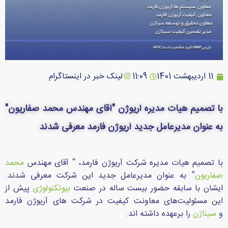
11 اردیبهشت 1401
11:09
لینک خبر در اینستاگرام
با تصمیم هیات مدیره آریوژن "آقای مهندس محمد صفاریون"
به عنوان مدیرعامل جدید آریوژن فارمد معرفی شدند
با تصمیم هیات مدیره شرکت آریوژن فارمد، “ آقای مهندس
محمد
صفاریون
” به عنوان مدیرعامل جدید این شرکت معرفی شدند.
ایشان با سابقه حضور بیست ساله در صنعت
بیوتکنولوژی
پیش از
این مسئولیت‌های معاونت کیفیت در شرکت های آریوژن فارمد
و
سیناژن
را برعهده داشته اند.