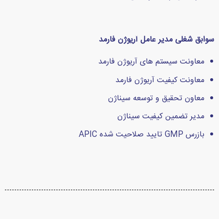
سوابق شغلی مدیر عامل آریوژن فارمد
معاونت سیستم های آریوژن فارمد
معاونت کیفیت آریوژن فارمد
معاون تحقیق و توسعه سیناژن
مدیر تضمین کیفیت سیناژن
بازرس GMP تایید صلاحیت شده APIC