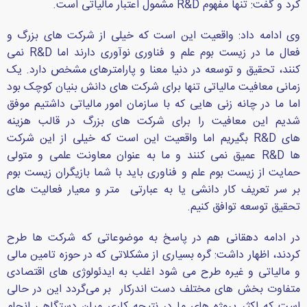
کرد و گفت: تنها مفهوم
R&D
مشمول اعتبار مالیاتی است.
وی ادامه داد: واقعیت این است که خیلی از شرکت های بزرگ و
فعال ما در زیست بوم علم و فناوری نوآوری دارند اما
R&D
نمی
کنند، تحقیق و توسعه در دنیا معنا و پارامترهای مشخص دارد. یک
زمانی معافیت مالیاتی تنها برای شرکت های دانش بنیان کوچک بود
اما ما در چانه زنی هایی که با سازمان امور مالیاتی داشتیم موفق
شدیم این معافیت را برای شرکت های بزرگ در قالب هزینه
های
R&D
بگیریم اما واقعیت این است که خیلی از این شرکت
ها
R&D
عمیق نمی کنند و ما به عنوان معاونت علمی و متولی
حمایت از زیست بوم علم و فناوری باید با شما بازیگران زیست بوم
بر سر تعریف کار دانشی یا به عبارتی متر و معیار فعالیت های
تحقیق توسعه توافق کنیم.
در ادامه دهقانی هم در پاسخ به موضوعاتی که شرکت ها طرح
کردند، اظهار داشت: گره بسیاری از مشکلاتی که در حوزه تامین مالی
و مالیاتی و غیره طرح می شود اغلب به ایدئولوژی های اقتصادی
متفاوت بخش های مختلف دست اندرکار بر می‌گردد این در حالی
است که اکثر پروژه های ما در نتیجه کاری میان دستگاهی انجام