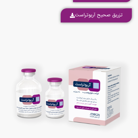
تزریق صحیح آریوتراست