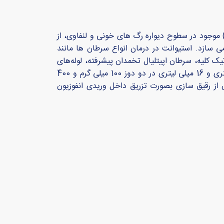
 نام ژنریک بواسیزومب یک مونوکلونال آنتی بادی نو ترکیب می باشد که با متصل شدن به فاکتور رشد اندوتلیال عروقی (VEGF) موجود در سطوح دیواره رگ های خونی و لنفاوی، از
 سازد. استیوانت در درمان انواع سرطان ها مانند
ان سلول غیر کوچک ریه (NSCLC) ، سرطان پیشرفته و یا متاستاتیک کلیه، سرطان اپیتلیال تخمدان پیشرفته، لوله‌های
فالوپ و سرطان صفاقی اولیه، سرطان دهانه رحم و سرطان متاستاتیک سینه مورد مصرف قرار می گیرد. استیوانت در ویال های 4 میلی لیتری و 16 میلی لیتری در دو دوز 100 میلی گرم و 400
ر میلی لیتر معادل 25 میلی گرم می باشد. استیوانت پس از رقیق سازی بصورت تزریق داخل وریدی انفوزیون